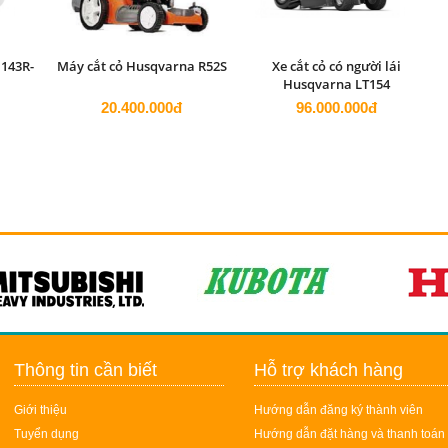
 143R-
Máy cắt cỏ Husqvarna R52S
Xe cắt cỏ có người lái
Husqvarna LT154
20.400.000đ
96.000.000đ
Thông tin cần biết
Hỗ trợ khách hàng
Giới thiệu
Hướng dẫn đăng ký thành viên
Tuyển dụng
Hướng dẫn đặt hàng và thanh toán