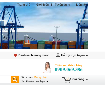
Trang chủ
Giới thiệu
Tuyển dụng
Liên hệ
Danh sách mong muốn
Hỗ trợ trực tuyến
Xin chào,
Đăng nhập
0
Giỏ hàng
Tài khoản của bạn