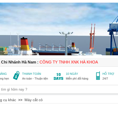
A
Chi Nhánh Hà Nam :
CÔNG TY TNHH XNK HÀ KHOA
 HÀNG
THANH TOÁN
10 NGÀY
HỖ TRỢ
úng hẹn
An toàn - Thuận tiện
Miễn phí đổi hàng
24/7
g cụ khác
>>
Máy cắt cỏ