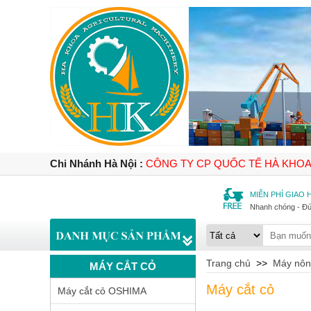
Chi Nhánh Hà Nội :
CÔNG TY CP QUỐC TẾ HÀ KHO
MIỄN PHÍ GIAO
Nhanh chóng - Đ
Trang chủ
>>
Máy nôn
MÁY CẮT CỎ
Máy cắt cỏ
Máy cắt cỏ OSHIMA