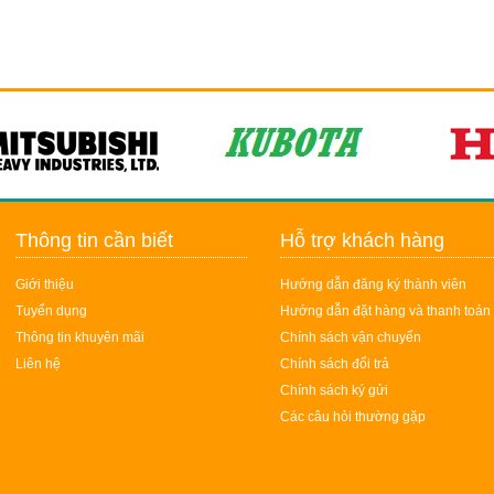
Thông tin cần biết
Hỗ trợ khách hàng
Giới thiệu
Hướng dẫn đăng ký thành viên
Tuyển dụng
Hướng dẫn đặt hàng và thanh toán
Thông tin khuyên mãi
Chính sách vận chuyển
Liên hệ
Chính sách đổi trả
Chính sách ký gửi
Các câu hỏi thường gặp