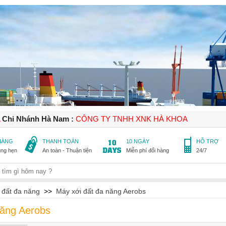
A
Chi Nhánh Hà Nam :
CÔNG TY TNHH XNK HÀ KHOA
 HÀNG
THANH TOÁN
10 NGÀY
HỖ TRỢ
úng hẹn
An toàn - Thuận tiện
Miễn phí đổi hàng
24/7
 đất đa năng
>>
Máy xới đất đa năng Aerobs
năng Aerobs