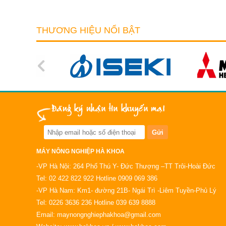
THƯƠNG HIỆU NỔI BẬT
MÁY NÔNG NGHIỆP HÀ KHOA
-VP Hà Nội: 264 Phố Thú Y- Đức Thượng –TT Trôi-Hoài Đức
Tel: 02 422 822 922 Hotline 0909 069 386
-VP Hà Nam: Km1- đường 21B- Ngái Trì -Liêm Tuyền-Phủ Lý
Tel: 0226 3636 236 Hotline 039 639 8888
Email: maynongnghiephakhoa@gmail.com