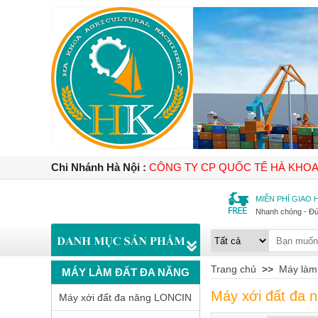
Chi Nhánh Hà Nội :
CÔNG TY CP QUỐC TẾ HÀ KHO
MIỄN PHÍ GIAO
Nhanh chóng - Đ
Trang chủ
>>
Máy làm
MÁY LÀM ĐẤT ĐA NĂNG
Máy xới đất đa 
Máy xới đất đa năng LONCIN