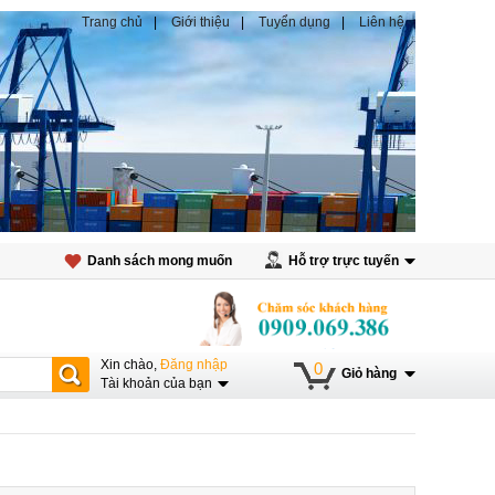
Trang chủ
Giới thiệu
Tuyển dụng
Liên hệ
Danh sách mong muốn
Hỗ trợ trực tuyến
Xin chào,
Đăng nhập
0
Giỏ hàng
Tài khoản của bạn