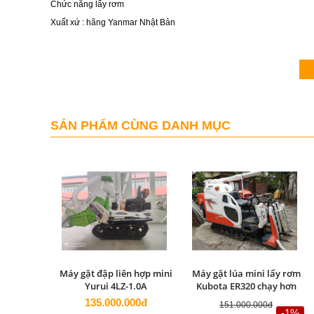
Chức năng lấy rơm
Xuất xứ : hãng Yanmar Nhật Bản
SẢN PHẨM CÙNG DANH MỤC
Máy gặt đập liên hợp mini
Máy gặt lúa mini lấy rơm
Yurui 4LZ-1.0A
Kubota ER320 chạy hơn
100h Nhật Bản
135.000.000đ
151.000.000đ
-1%