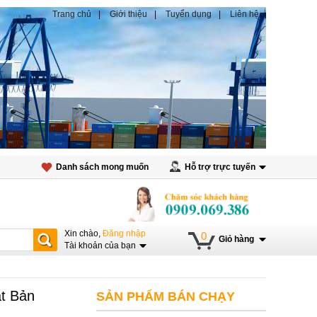
Trang chủ
Giới thiệu
Tuyển dụng
Liên hệ
Danh sách mong muốn
Hỗ trợ trực tuyến
Xin chào,
Đăng nhập
0
Giỏ hàng
Tài khoản của bạn
t Bản
SẢN PHẨM BÁN CHẠY