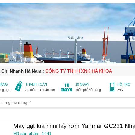
A
Chi Nhánh Hà Nam :
CÔNG TY TNHH XNK HÀ KHOA
 HÀNG
THANH TOÁN
10 NGÀY
HỖ TRỢ
úng hẹn
An toàn - Thuận tiện
Miễn phí đổi hàng
24/7
Máy gặt lúa mini lấy rơm Yanmar GC221 Nhậ
Mã sản phẩm: 1441