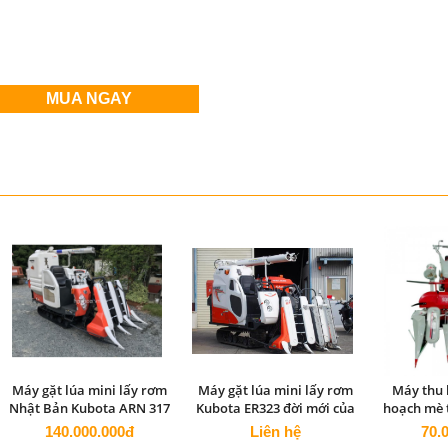
MUA NGAY
Máy gặt lúa mini lấy rơm
Máy gặt lúa mini lấy rơm
Máy thu 
Nhật Bản Kubota ARN 317
Kubota ER323 đời mới của
hoạch mè 
siêu gọn nhẹ
Nhật Bản
140.000.000đ
Liên hệ
70.