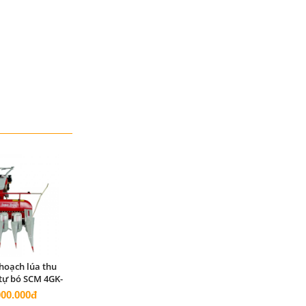
hoạch lúa thu
tự bó SCM 4GK-
90
000.000đ