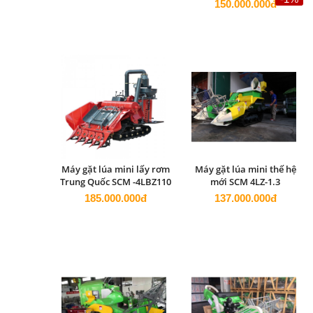
150.000.000đ
Máy gặt lúa mini lấy rơm
Máy gặt lúa mini thế hệ
Trung Quốc SCM -4LBZ110
mới SCM 4LZ-1.3
185.000.000đ
137.000.000đ