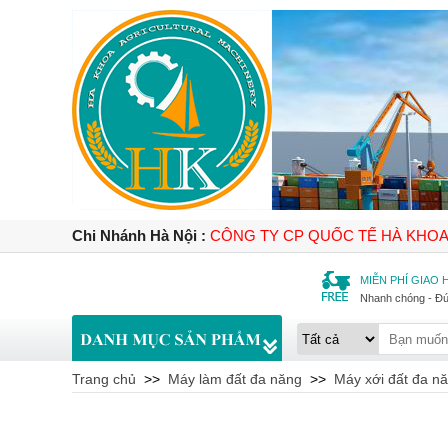
Chi Nhánh Hà Nội :
CÔNG TY CP QUỐC TẾ HÀ KHO
MIỄN PHÍ GIAO
Nhanh chóng - Đ
Trang chủ
>>
Máy làm đất đa năng
>>
Máy xới đất đa n