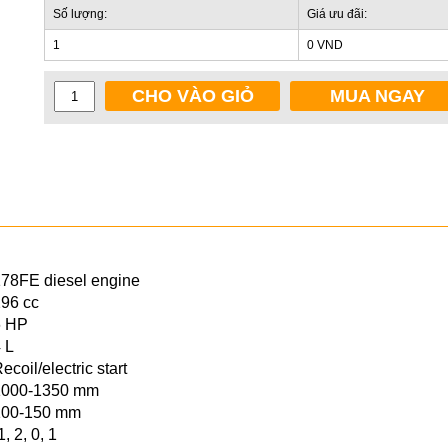
Số lượng:
Giá ưu đãi:
1
0 VND
CHO VÀO GIỎ
MUA NGAY
78FE diesel engine
96 cc
6 HP
 L
ecoil/electric start
1000-1350 mm
100-150 mm
1, 2, 0, 1