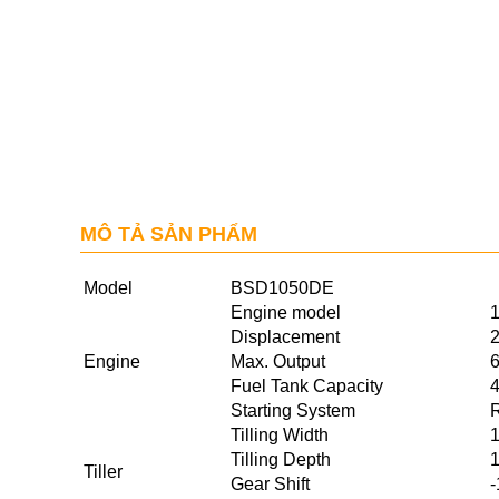
MÔ TẢ SẢN PHẨM
Model
BSD1050DE
Engine model
1
Displacement
2
Engine
Max. Output
Fuel Tank Capacity
4
Starting System
R
Tilling Width
Tilling Depth
Tiller
Gear Shift
-