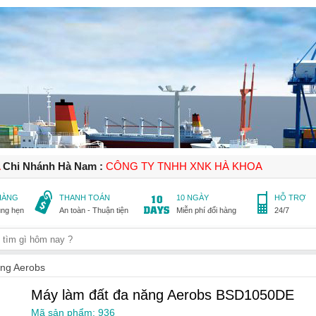
A
Chi Nhánh Hà Nam :
CÔNG TY TNHH XNK HÀ KHOA
 HÀNG
THANH TOÁN
10 NGÀY
HỖ TRỢ
úng hẹn
An toàn - Thuận tiện
Miễn phí đổi hàng
24/7
ăng Aerobs
Máy làm đất đa năng Aerobs BSD1050DE
Mã sản phẩm: 936