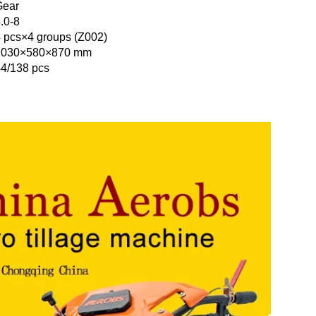
Gear
.0-8
 pcs×4 groups (Z002)
1030×580×870 mm
4/138 pcs