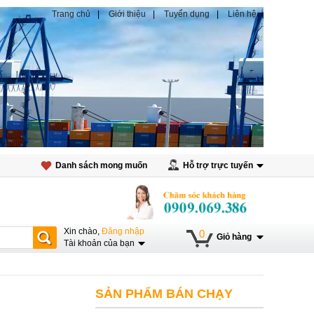
Trang chủ
Giới thiệu
Tuyển dụng
Liên hệ
Danh sách mong muốn
Hỗ trợ trực tuyến
Xin chào,
Đăng nhập
0
Giỏ hàng
Tài khoản của bạn
SẢN PHẨM BÁN CHẠY