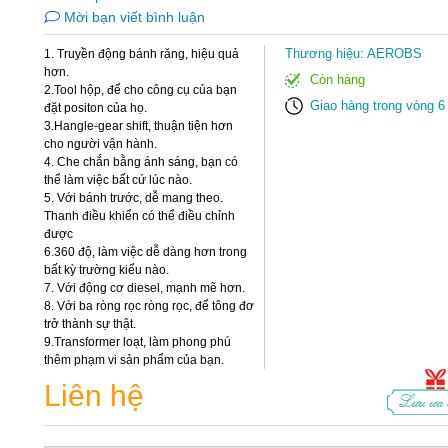
Mời bạn viết bình luận
Thương hiệu: AEROBS
1. Truyền động bánh răng, hiệu quả 
hơn.

Còn hàng
2.Tool hộp, để cho công cụ của bạn 
Giao hàng trong vòng 6 
đặt positon của họ.

3.Hangle-gear shift, thuận tiện hơn 
cho người vận hành.

4. Che chắn bằng ánh sáng, bạn có 
thể làm việc bất cứ lúc nào.

5. Với bánh trước, dễ mang theo.

Thanh điều khiển có thể điều chỉnh 
được 

6.360 độ, làm việc dễ dàng hơn trong 
bất kỳ trường kiểu nào.

7. Với động cơ diesel, mạnh mẽ hơn.

8. Với ba ròng rọc ròng rọc, để tông đơ 
trở thành sự thật.

9.Transformer loạt, làm phong phú 
thêm phạm vi sản phẩm của bạn.
Liên hệ